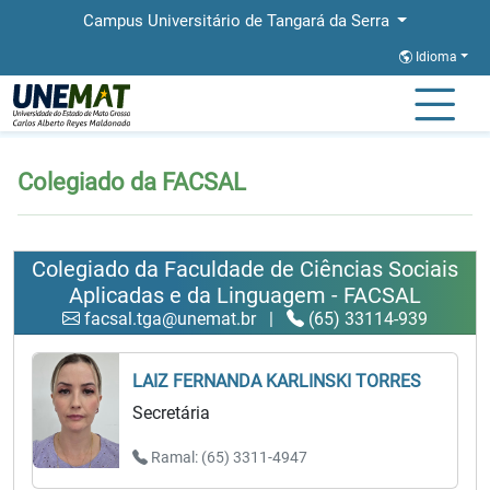
Campus Universitário de Tangará da Serra
Idioma
Página Inicial
Colegiado da FACSAL
Colegiado da FACSAL
Colegiado da Faculdade de Ciências Sociais
Aplicadas e da Linguagem - FACSAL
facsal.tga@unemat.br
|
(65) 33114-939
LAIZ FERNANDA KARLINSKI TORRES
Secretária
Ramal: (65) 3311-4947