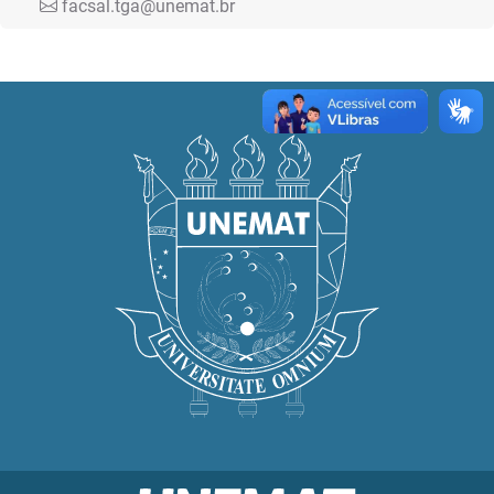
facsal.tga@unemat.br