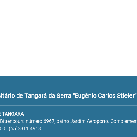
tário de Tangará da Serra "Eugênio Carlos Stieler"
E TANGARA
 Bittencourt, número 6967, bairro Jardim Aeroporto. Complement
00 | (65)3311-4913