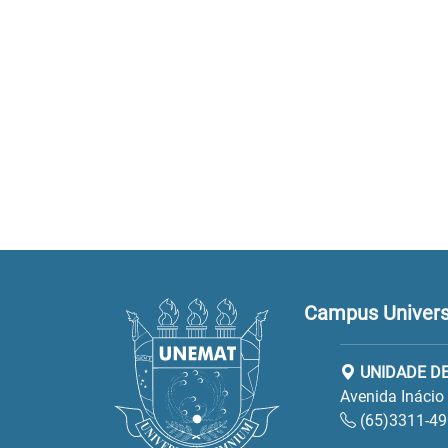
Campus Universi
UNIDADE D
Avenida Inácio
(65)3311-49