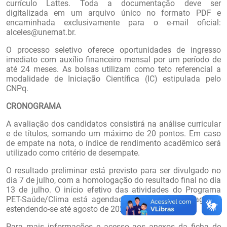
currículo Lattes. Toda a documentação deve ser
digitalizada em um arquivo único no formato PDF e
encaminhada exclusivamente para o e-mail oficial:
alceles@unemat.br.
O processo seletivo oferece oportunidades de ingresso
imediato com auxílio financeiro mensal por um período de
até 24 meses. As bolsas utilizam como teto referencial a
modalidade de Iniciação Científica (IC) estipulada pelo
CNPq.
CRONOGRAMA
A avaliação dos candidatos consistirá na análise curricular
e de títulos, somando um máximo de 20 pontos. Em caso
de empate na nota, o índice de rendimento acadêmico será
utilizado como critério de desempate.
O resultado preliminar está previsto para ser divulgado no
dia 7 de julho, com a homologação do resultado final no dia
13 de julho. O início efetivo das atividades do Programa
PET-Saúde/Clima está agendado para o dia 3 de agosto,
estendendo-se até agosto de 2028.
Para mais informações e acesso aos anexos da ficha de