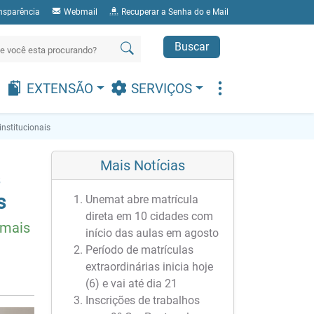
nsparência
Webmail
Recuperar a Senha do e Mail
Buscar
EXTENSÃO
SERVIÇOS
nstitucionais
Mais Notícias
s
Unemat abre matrícula
direta em 10 cidades com
 mais
início das aulas em agosto
Período de matrículas
extraordinárias inicia hoje
(6) e vai até dia 21
Inscrições de trabalhos