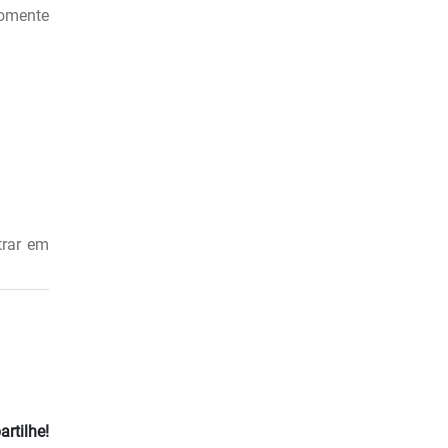
somente
trar em
rtilhe!