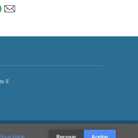
o: E
Privacidade
.
Recusar
Aceitar