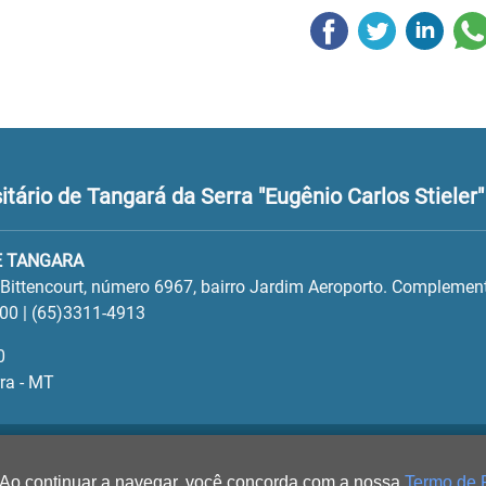
tário de Tangará da Serra "Eugênio Carlos Stieler"
E TANGARA
 Bittencourt, número 6967, bairro Jardim Aeroporto. Complement
00 | (65)3311-4913
0
ra - MT
 Ao continuar a navegar, você concorda com a nossa
Termo de 