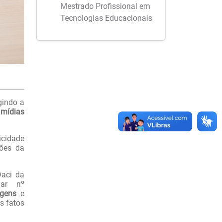
Mestrado Profissional em
Tecnologias Educacionais
igindo a
 mídias
icidade
ções da
Daci da
lar nº
gens
e
s fatos