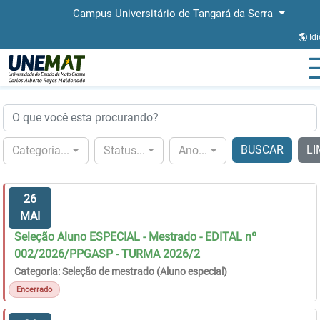
Campus Universitário de Tangará da Serra
Id
Página Inicial
Editais
BUSCAR
LI
Categoria...
Status...
Ano...
26
MAI
Seleção Aluno ESPECIAL - Mestrado - EDITAL nº
002/2026/PPGASP - TURMA 2026/2
Categoria: Seleção de mestrado (Aluno especial)
Encerrado