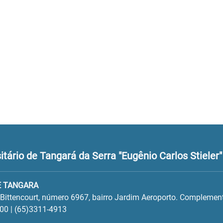
tário de Tangará da Serra "Eugênio Carlos Stieler"
E TANGARA
 Bittencourt, número 6967, bairro Jardim Aeroporto. Complement
00 | (65)3311-4913