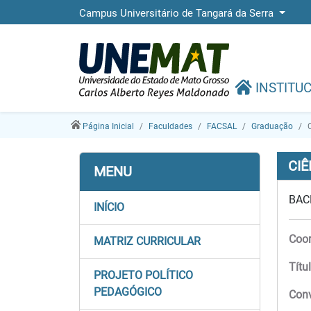
Campus Universitário de Tangará da Serra
INSTITU
Página Inicial
Faculdades
FACSAL
Graduação
CIÊ
MENU
BAC
INÍCIO
Coor
MATRIZ CURRICULAR
Títu
PROJETO POLÍTICO
PEDAGÓGICO
Con