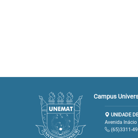
Campus Universi
UNIDADE D
Avenida Inácio
(65)3311-49