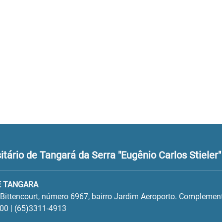
tário de Tangará da Serra "Eugênio Carlos Stieler"
E TANGARA
 Bittencourt, número 6967, bairro Jardim Aeroporto. Complement
00 | (65)3311-4913