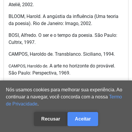
Ateliê, 2002.
BLOOM, Harold. A angústia da influência (Uma teoria
da poesia). Rio de Janeiro: Imago, 2002.
BOSI, Alfredo. O ser e o tempo da poesia. São Paulo:
Cultrix, 1997.
CAMPOS, Haroldo de. Transblanco. Siciliano, 1994.
. A arte no horizonte do provável.
CAMPOS, Haroldo de
São Paulo: Perspectiva, 1969.
, CAMPOS, Augusto & PIGNATARI,
CAMPOS, Haroldo de
Nós usamos cookies para melhorar sua experiência. Ao
Décio. Teoria da poesia concreta. Cotia: Ateliê
continuar a navegar, você concorda com a nossa
Termo
Editorial,
2006.
de Privacidade
.
CARVALHO, Carlos Gomes de. A poesia em Mato
Grosso. Um percurso histórico de dois séculos.
Cuiabá:
Recusar
Aceitar
Verde Pantanal, 2003.c