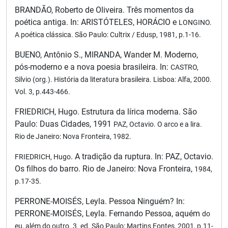
BRANDÃO, Roberto de Oliveira. Três momentos da
poética antiga. In: ARISTÓTELES, HORÁCIO e
LONGINO.
A poética clássica. São Paulo: Cultrix / Edusp, 1981, p.1-16.
BUENO, Antônio S., MIRANDA, Wander M. Moderno,
pós-moderno e a nova poesia brasileira. In:
CASTRO,
Silvio (org.). História da literatura brasileira. Lisboa: Alfa, 2000.
Vol. 3, p.443-466.
FRIEDRICH, Hugo. Estrutura da lírica moderna. São
Paulo: Duas Cidades, 1991
PAZ, Octavio. O arco e a lira.
Rio de Janeiro: Nova Fronteira, 1982.
. A tradição da ruptura. In: PAZ, Octavio.
FRIEDRICH, Hugo
Os filhos do barro. Rio de Janeiro: Nova Fronteira,
1984,
p.17-35.
PERRONE-MOISÉS, Leyla. Pessoa Ninguém? In:
PERRONE-MOISÉS, Leyla. Fernando Pessoa, aquém
do
eu, além do outro. 3. ed. São Paulo: Martins Fontes, 2001, p.11-