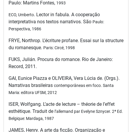
Paulo: Martins Fontes,
1993
. Lector in fabula. A cooperação
ECO, Umberto
interpretativa nos textos narrativos. São
Paulo:
Perspectiva, 1986
FRYE, Northrop. L’écriture profane. Essai sur la structure
du romanesque.
Paris: Circé, 1998
FUKS, Julián. Procura do romance. Rio de Janeiro:
Record, 2011.
GAI, Eunice Piazza e OLIVEIRA, Vera Lúcia de. (Orgs.).
Narrativas brasileiras
contemporâneas em foco. Santa
Maria: editora UFSM, 2012
ISER, Wolfgang. L’acte de lecture – théorie de l’effet
esthétique. Traduit de
l’allemand par Evelyne Sznycer. 2ª Ed.
Belgique: Mardaga, 1987
JAMES, Henry. A arte da ficção. Organização e