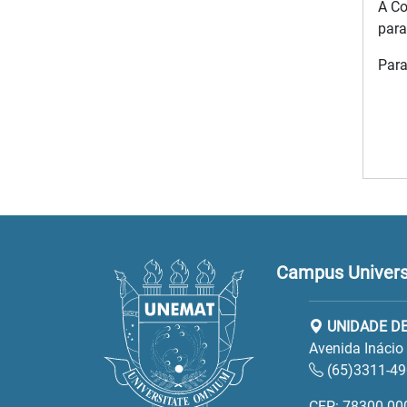
A Co
para
Para
Campus Universi
UNIDADE D
Avenida Inácio
(65)3311-49
CEP: 78300-00