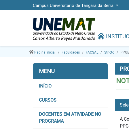
Campus Universitário de Tangará da Serra
INSTITU
Página Inicial
Faculdades
FACSAL
Stricto
PPGE
PR
MENU
NOT
INÍCIO
CURSOS
Sele
DOCENTES EM ATIVIDADE NO
A Co
PROGRAMA
PPG