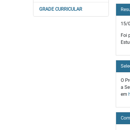
GRADE CURRICULAR
Resu
15/
Foi 
Estu
Sele
O Pr
a Se
em
Comi