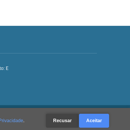
o: E
Privacidade
.
Recusar
Aceitar