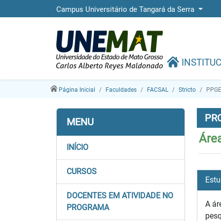
Campus Universitário de Tangará da Serra
INSTITU
Página Inicial
Faculdades
FACSAL
Stricto
PPGE
PR
MENU
Áre
INÍCIO
CURSOS
Estu
DOCENTES EM ATIVIDADE NO
A ár
PROGRAMA
pesq